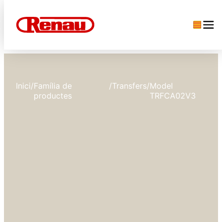
Inici
/
Família de
/
Transfers
/
Model
productes
TRFCA02V3