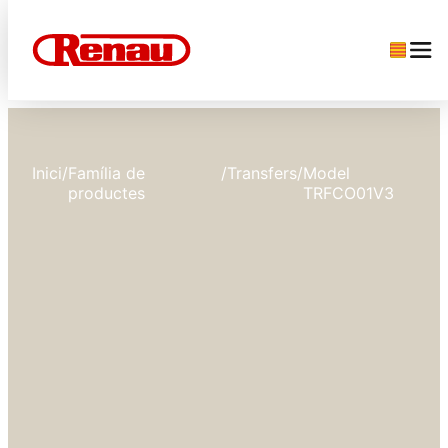
Inici
/
Família de
/
Transfers
/
Model
productes
TRFCO01V3